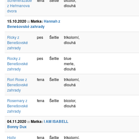
Scheherazade
fena
Šeltie
bicolor,
z Heřmanova
dlouhá
dvora
15.10.2020 :: Matka:
Hannah z
Benešovské zahrady
Ricky z
pes
Šeltie
trikolorní,
Benešovské
dlouhá
zahrady
Rocky z
pes
Šeltie
blue
Benešovské
merle,
zahrady
dlouhá
Rori Rose z
fena
Šeltie
trikolorní,
Benešovské
dlouhá
zahrady
Rosemary z
fena
Šeltie
bicolor,
Benešovské
dlouhá
zahrady
04.11.2020 :: Matka:
I AM ISABELL
Bonny Dux
Holly
fena
Šeltie
trikolorní,