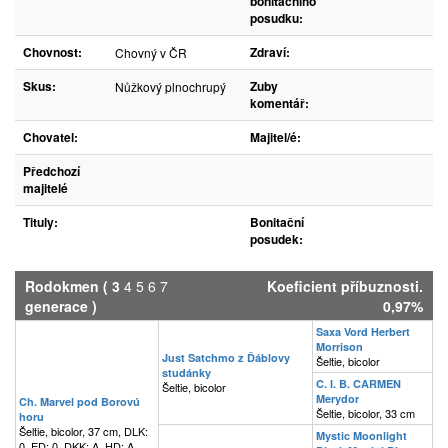
bonitačního
posudku:
Chovnost:
Zdraví:
Chovný v ČR
Skus:
Zuby
Nůžkový plnochrupý
komentář:
Chovatel:
Majitel/é:
Předchozí
majitelé
Tituly:
Bonitační
posudek:
Rodokmen
(
3
4
5
6
7
Koeficient příbuznosti.
generace )
0,97%
Saxa Vord Herbert
Morrison
Just Satchmo z Ďáblovy
Šeltie, bicolor
studánky
C. I. B. CARMEN
Šeltie, bicolor
Merydor
Ch. Marvel pod Borovú
Šeltie, bicolor, 33 cm
horu
Šeltie, bicolor, 37 cm, DLK:
Mystic Moonlight
0, ED: 0, DKK: A, HD: A,