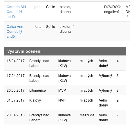
Corrado Sid
pes
Šeltie
bicolor,
DOV/DOO:
M
Černobílý
dlouhá
negativní
DN
anděl
-/-
Caisa Ann
fena
Šeltie
trikolorní,
Černobílý
dlouhá
anděl
Výstavní ocenění
16.04.2017
Brandýs nad
klubová
mladých
Velmi
4
Labem
(KLV)
dobrý
17.04.2017
Brandýs nad
klubová
mladých
Výborný
3
Labem
(KLV)
20.05.2017
Litoměřice
MVP
mladých
Výborný
3
01.07.2017
Klatovy
NVP
mladých
Velmi
2
dobrý
28.04.2018
Brandýs nad
klubová
mezitřída
Velmi
-
Labem
(KLV)
dobrý