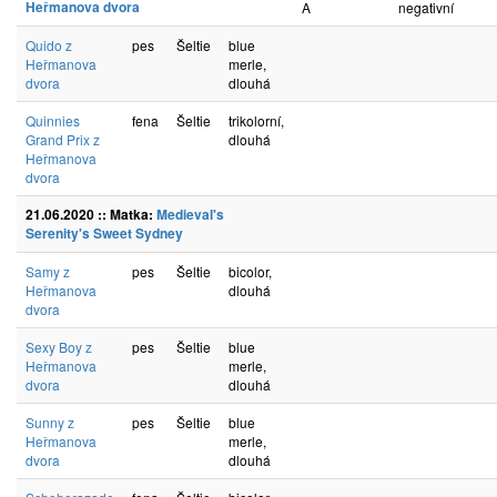
Heřmanova dvora
A
negativní
Quido z
pes
Šeltie
blue
Heřmanova
merle,
dvora
dlouhá
Quinnies
fena
Šeltie
trikolorní,
Grand Prix z
dlouhá
Heřmanova
dvora
21.06.2020 :: Matka:
Medieval's
Serenity's Sweet Sydney
Samy z
pes
Šeltie
bicolor,
Heřmanova
dlouhá
dvora
Sexy Boy z
pes
Šeltie
blue
Heřmanova
merle,
dvora
dlouhá
Sunny z
pes
Šeltie
blue
Heřmanova
merle,
dvora
dlouhá