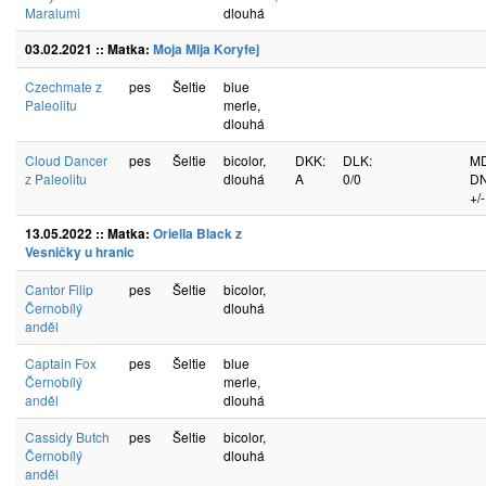
Maralumi
dlouhá
03.02.2021 :: Matka:
Moja Mija Koryfej
Czechmate z
pes
Šeltie
blue
Paleolitu
merle,
dlouhá
Cloud Dancer
pes
Šeltie
bicolor,
DKK:
DLK:
M
z Paleolitu
dlouhá
A
0/0
DN
+/-
13.05.2022 :: Matka:
Oriella Black z
Vesničky u hranic
Cantor Filip
pes
Šeltie
bicolor,
Černobílý
dlouhá
anděl
Captain Fox
pes
Šeltie
blue
Černobílý
merle,
anděl
dlouhá
Cassidy Butch
pes
Šeltie
bicolor,
Černobílý
dlouhá
anděl