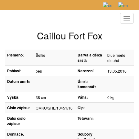
Toggl
naviga
Caillou Fort Fox
Plemeno:
Barva a délka
Šeltie
blue merle,
srsti:
dlouhá
Pohlaví:
Narození:
pes
13.05.2016
Datum úmrtí:
Úmrtí
komentář:
Výška:
Váha:
38 cm
0 kg
Číslo zápisu:
Čip:
CMKU/SHE/10451/16
Další číslo
Tetování:
zápisu:
Bonitace:
Soubory