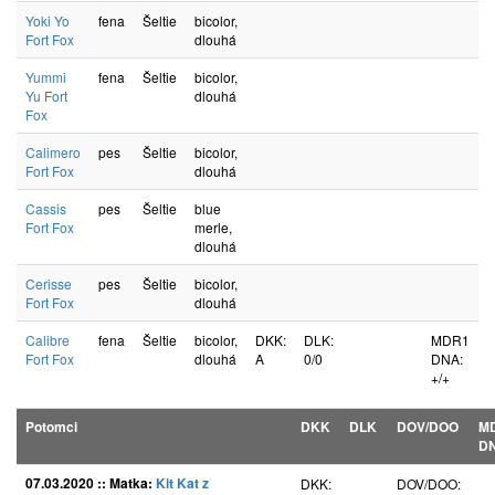
Yoki Yo
fena
Šeltie
bicolor,
Fort Fox
dlouhá
Yummi
fena
Šeltie
bicolor,
Yu Fort
dlouhá
Fox
Calimero
pes
Šeltie
bicolor,
Fort Fox
dlouhá
Cassis
pes
Šeltie
blue
Fort Fox
merle,
dlouhá
Cerisse
pes
Šeltie
bicolor,
Fort Fox
dlouhá
Calibre
fena
Šeltie
bicolor,
DKK:
DLK:
MDR1
Fort Fox
dlouhá
A
0/0
DNA:
+/+
Potomci
DKK
DLK
DOV/DOO
M
D
07.03.2020 :: Matka:
Kit Kat z
DKK:
DOV/DOO: