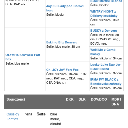
Black Martini Bi-anco
CEA DNA: +/+
Šeltie, bicolor
Joy Ful Lady pod Borovú
horu
WINTRY NIGHT z
Šeltie, bicolor
Ďáblovy studánky
Šeltie, trikolorní, 36.5
cm
BUDDY z Denveru
Šeltie, blue merle, 38
cm, DOV/DOO: neg.,
Eskimo Bi z Denveru
ECVO: neg.
Šeltie, blue merle, 38 cm
WAKIMA z Černé
hlásky
OLYMPIC ODYSEA Fort
Šeltie, trikolorní, 34 cm
Fox
Šeltie, blue merle
Lucky-Luke Star Jet-
Black Eluréd
Ch. JOY JAY Fort Fox
Šeltie, trikolorní, 37 cm
Šeltie, trikolorní, 34 cm, PRA:
neg., KAT: neg., CEA: neg.,
IRMA IVY BLACK z
CEA DNA: +/+
Benešovské zahrady
Šeltie, trikolorní, 35 cm
Sourozenci
DKK
DLK
DOV/DOO
MDR1
DNA
Cassidy
fena
Šeltie
blue
Fort fox
merle,
dlouhá